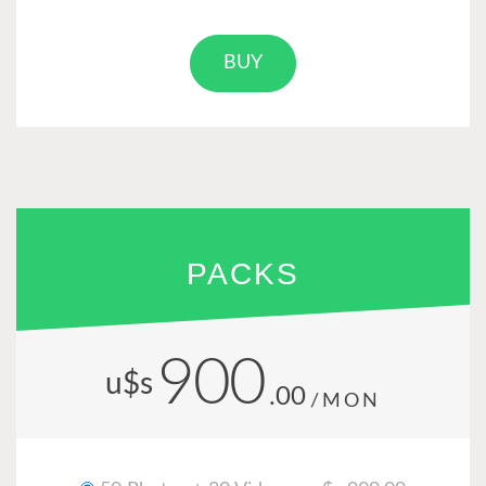
BUY
PACKS
900
u$s
.00
/MON