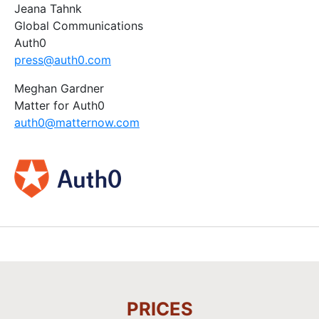
Jeana Tahnk
Global Communications
Auth0
press@auth0.com
Meghan Gardner
Matter for Auth0
auth0@matternow.com
PRICES