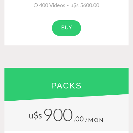
400 Videos - u$s 5600.00
BUY
PACKS
900
u$s
.00
/MON