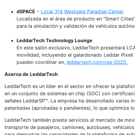
dSPACE
–
Local 314 Westgate Paradise Center
Localizada en el área de producto en “Smart Cities
para la simulación y validación de vehículos autón
LeddarTech Technology Lounge
En este salón exclusivo, LeddarTech presentará LC
movilidad, incluyendo el galardonado Leddar Pixell
pueden coordinar en,
leddartech.com/ces-2020
.
Acerca de LeddarTech
LeddarTech es un líder en el sector en ofrecer la plataf
en un conjunto de sistemas en chip (SOC) con certifica
señales LeddarSP™. La empresa ha desarrollado varias i
patentadas (aprobadas o pendientes), lo que optimiza l
LeddarTech también presta servicios al mercado de movi
transporte de pasajeros, camiones, autobuses, vehículo
para demostrar las capacidades de la plataforma de aut