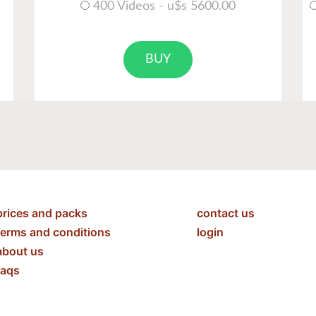
400 Videos - u$s 5600.00
BUY
prices and packs
contact us
terms and conditions
login
about us
faqs