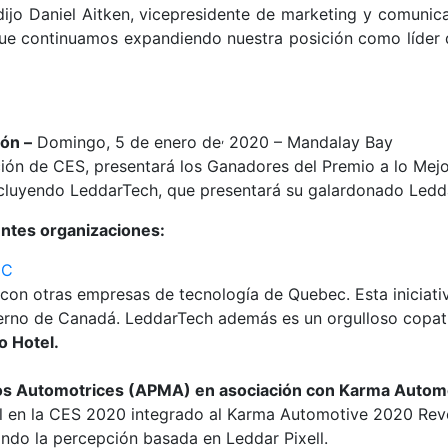
jo Daniel Aitken, vicepresidente de marketing y comunic
e continuamos expandiendo nuestra posición como líder d
,
ón –
Domingo, 5 de enero de
2020 – Mandalay Bay
ión de CES, presentará los Ganadores del Premio a lo Me
ncluyendo LeddarTech, que presentará su galardonado Ledda
entes organizaciones:
CC
con otras empresas de tecnología de Quebec. Esta iniciativ
rno de Canadá. LeddarTech además es un orgulloso copatr
o Hotel.
os Automotrices (APMA) en asociación con Karma Automo
ll en la CES 2020 integrado al Karma Automotive 2020 Re
ndo la percepción basada en Leddar Pixell.