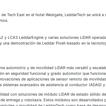
” de Tech East en el hotel Westgate, LeddarTech se unirá 
omos.
A2 y LCA3 LeddarEngine y varias soluciones LiDAR operada
 y una demostración de Leddar Pixell-basado en la tecnolog
orma automotriz y de movilidad LiDAR más versátil y escala
ción en seguridad funcional y grado automotor que funcion
nnovaciones de aplicaciones de sensor remoto de movilida
os sistemas avanzados de asistencia al conductor (ADAS) 
lidad con soluciones de módulo LiDAR de estado sólido de
s de entrega y robotaxis. Estos módulos son desarrollados
omóviles y movilidad de LeddarTech como base de desarro