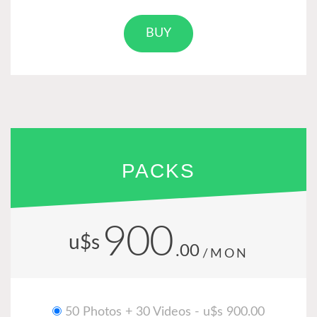
BUY
PACKS
900
u$s
.00
/MON
50 Photos + 30 Videos - u$s 900.00