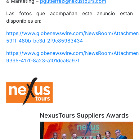
& Marketing –
pgutierrez@nexustours.com
Las fotos que acompañan este anuncio están
disponibles en:
https://www.globenewswire.com/NewsRoom/Attachme
591f-480b-bc3d-2f9c85983434
https://www.globenewswire.com/NewsRoom/Attachmen
9395-417f-8a23-a101dca6a97f
NexusTours Suppliers Awards