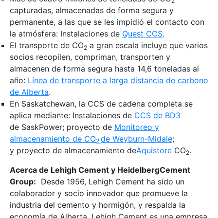
2
capturadas, almacenadas de forma segura y
permanente, a las que se les impidió el contacto con
la atmósfera: Instalaciones de
Quest CCS
.
El transporte de CO
a gran escala incluye que varios
2
socios recopilen, compriman, transporten y
almacenen de forma segura hasta 14,6 toneladas al
año:
Línea de transporte a larga distancia de carbono
de Alberta
.
En Saskatchewan, la CCS de cadena completa se
aplica mediante: Instalaciones de
CCS de BD3
de SaskPower; proyecto de
Monitoreo y
almacenamiento de CO
de Weyburn-Midale
;
2
y proyecto de almacenamiento de
Aquistore
CO
.
2
Acerca de Lehigh Cement y HeidelbergCement
Group:
Desde 1956, Lehigh Cement ha sido un
colaborador y socio innovador que promueve la
industria del cemento y hormigón, y respalda la
economía de Alberta. Lehigh Cement es una empresa