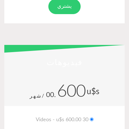
يشتري
فيديوهات
600
u$s
.00
/شهر
30 Videos - u$s 600.00