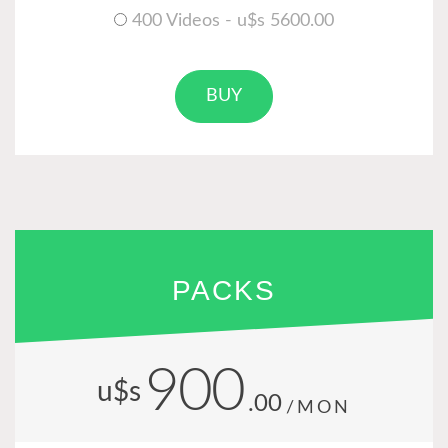
400 Videos - u$s 5600.00
BUY
PACKS
900
u$s
.00
/MON