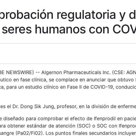
robación regulatoria y d
en seres humanos con CO
BE NEWSWIRE) -- Algernon Pharmaceuticals Inc. (CSE: AG
utico en fase clínica, se complace en anunciar que obtuvo 
a, para un estudio clínico en Fase II de COVID-19, conduc
r es el Dr. Dong Sik Jung, profesor, en la división de enfer
e diseñado para comprobar el efecto de Ifenprodil en pac
 obtener estándar de atención (SOC) o SOC con Ifenprodil. 
angre (Pa02/Fi02). Los puntos finales secundarios incluyen