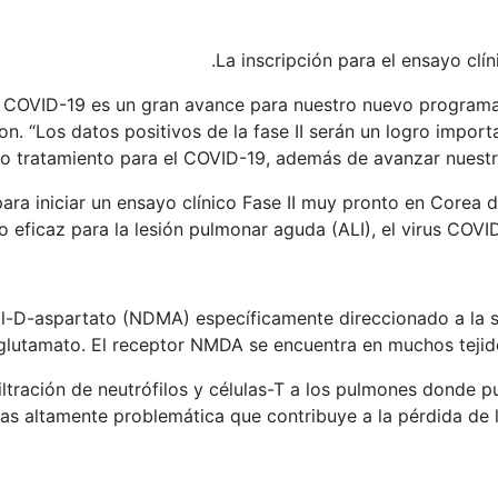
La inscripción para el ensayo clí
n COVID-19 es un gran avance para nuestro nuevo programa d
on. “Los datos positivos de la fase II serán un logro impo
o tratamiento para el COVID-19, además de avanzar nuestra 
a iniciar un ensayo clínico Fase II muy pronto en Corea de
o eficaz para la lesión pulmonar aguda (ALI), el virus COV
til-D-aspartato (NDMA) específicamente direccionado a la 
 glutamato. El receptor NMDA se encuentra en muchos tejidos
ltración de neutrófilos y células-T a los pulmones donde p
nas altamente problemática que contribuye a la pérdida de 