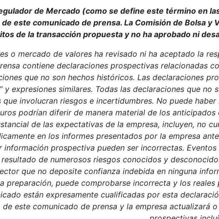
Regulador de Mercado (como se define este término en las
n de este comunicado de prensa. La Comisión de Bolsa y 
itos de la transacción propuesta y no ha aprobado ni de
 mercado de valores ha revisado ni ha aceptado la respo
sa contiene declaraciones prospectivas relacionadas con e
ciones que no son hechos históricos. Las declaraciones pro
ra” y expresiones similares. Todas las declaraciones que no 
 que involucran riesgos e incertidumbres. No puede haber
uturos podrían diferir de manera material de los anticipado
stancial de las expectativas de la empresa, incluyen, no cu
dicamente en los informes presentados por la empresa ante l
er información prospectiva pueden ser incorrectas. Eventos
o resultado de numerosos riesgos conocidos y desconocidos
l lector que no deposite confianza indebida en ninguna inf
a preparación, puede comprobarse incorrecta y los reales p
cado están expresamente cualificadas por esta declaración
 de este comunicado de prensa y la empresa actualizará o
prospectivas inclu