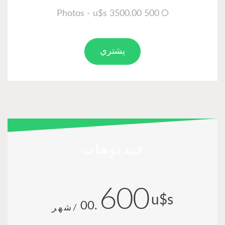
500 Photos - u$s 3500.00
يشتري
فيديوهات
600
u$s
.00
/شهر