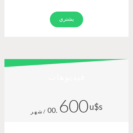
يشتري
فيديوهات
600
u$s
.00
/شهر