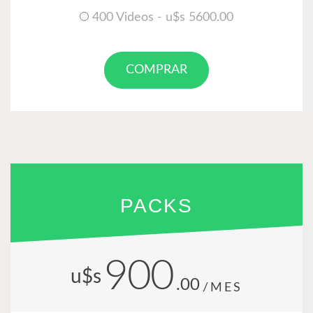
400 Videos - u$s 5600.00
COMPRAR
PACKS
900
u$s
.00
/MES